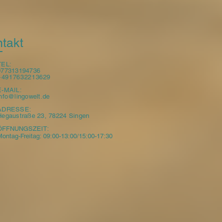
takt
TEL:
077313194736
+4917632213629
E-MAIL:
info@lingowelt.de
ADRESSE:
Hegaustraße 23, 78224 Singen
ÖFFNUNGSZEIT:​
ontag-Freitag: 09:00-13:0
0/1
5:00-17:30