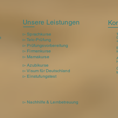
Unsere Leistungen
Kon
▻ Sprachkurse
​
n
▻ Telc-Prüfung
▻ Prüfungsvorbereitung
▻ Firmenkurse
▻ Mamakurse
▻ Azubikurse
▻ Visum für Deutschland
M
▻ Einstufungstest
▻ Nachhilfe & Lernbetreuung