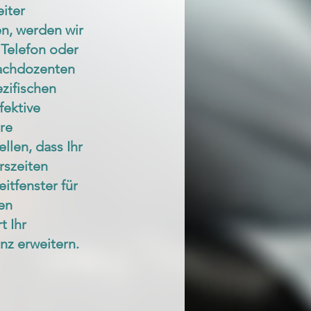
eiter
n, werden wir
 Telefon oder
rachdozenten
zifischen
fektive
re
llen, dass Ihr
rszeiten
itfenster für
hen
t Ihr
nz erweitern.