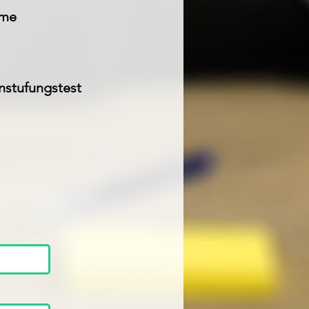
hme
nstufungstest