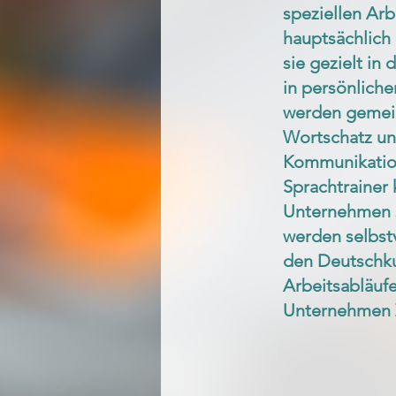
speziellen Arb
hauptsächlich
sie gezielt in
in persönlich
werden gemein
Wortschatz und
Kommunikation
Sprachtrainer 
Unternehmen s
werden selbstv
den Deutschkur
Arbeitsabläufe
Unternehmen Z