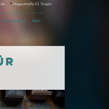
t.de.
📍
Hegaustraße 23, Singen
Sprachsvisum
Mehr
ür
n