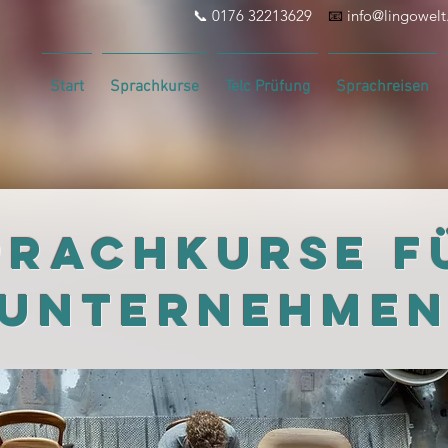
📞 0176 32213629
📧
info@lingowel
Start
Sprachkurse
Telc Prüfung
Sprachreisen
prachkurse f
Unternehme