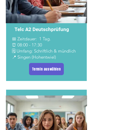
Telc A2 Deutschprüfung
📅 Zeitdauer: 1 Tag.
⏰ 08:00 - 17:30
🗒️ Umfang: Schriftlich & mündlich
📍 Singen (Hohentwiel)
Termin auswählen