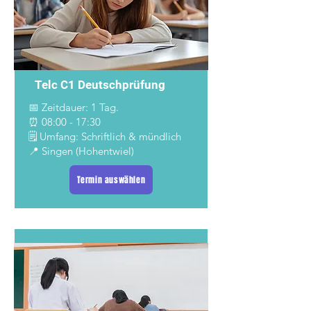
Telc C1 Deutschprüfung
📅 Zeitdauer: 1 Tag.
⏰ 08:00 - 17:30
🗒️ Umfang: Schriftlich & mündlich
📍 Singen (Hohentwiel)
Termin auswählen