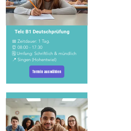
Telc B1 Deutschprüfung
📅 Zeitdauer: 1 Tag.
⏰ 08:00 - 17:30
🗒️ Umfang: Schriftlich & mündlich
📍 Singen (Hohentwiel)
Termin auswählen