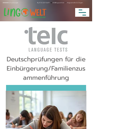
★★★★★ 4,9 auf Google
📞
0176 32213629
📧
info@lingowelt.de.
📍
Hegaustraße 23, Singen
Deutschprüfungen für die
Einbürgerung/Familienzus
ammenführung​