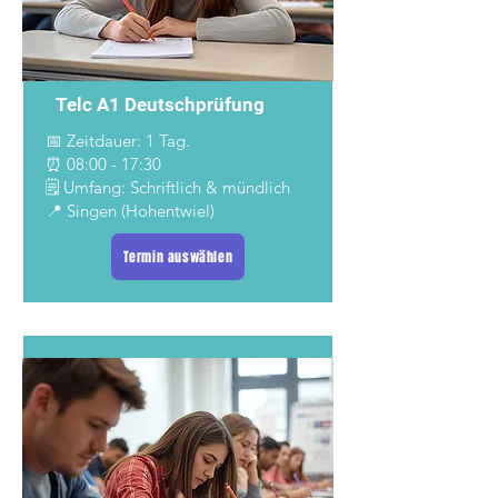
Telc A1 Deutschprüfung
📅 Zeitdauer: 1 Tag.
⏰ 08:00 - 17:30
🗒️ Umfang: Schriftlich & mündlich
📍 Singen (Hohentwiel)
Termin auswählen