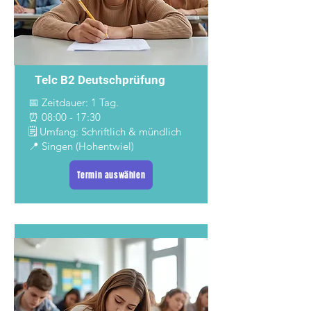
Telc B2 Deutschprüfung
📅 Zeitdauer: 1 Tag.
⏰ 08:00 - 17:30
🗒️ Umfang: Schriftlich & mündlich
📍 Singen (Hohentwiel)
Termin auswählen