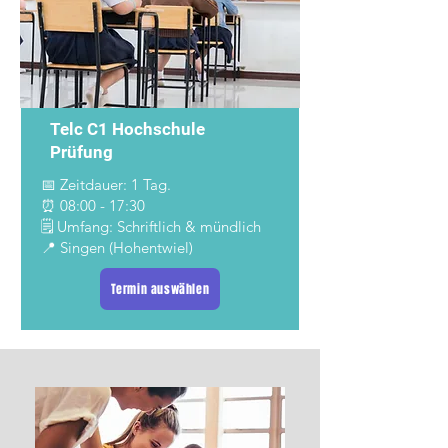
Telc C1 Hochschule
Prüfung
📅 Zeitdauer: 1 Tag.
⏰ 08:00 - 17:30
🗒️ Umfang: Schriftlich & mündlich
📍 Singen (Hohentwiel)
Termin auswählen